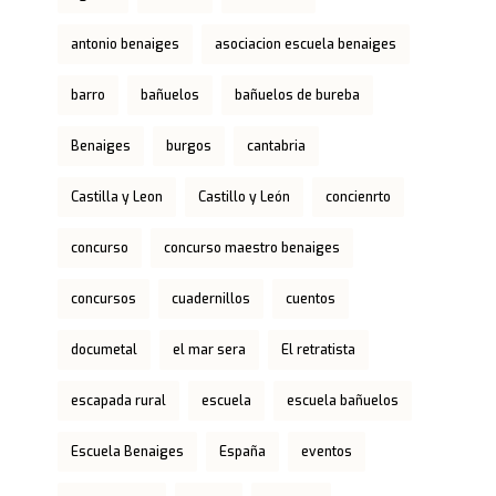
antonio benaiges
asociacion escuela benaiges
barro
bañuelos
bañuelos de bureba
Benaiges
burgos
cantabria
Castilla y Leon
Castillo y León
concienrto
concurso
concurso maestro benaiges
concursos
cuadernillos
cuentos
documetal
el mar sera
El retratista
escapada rural
escuela
escuela bañuelos
Escuela Benaiges
España
eventos