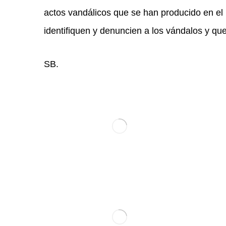
Desde la junta directiva de la Asociación E
que reivindica y dignifica la figura del maes
también asesinado en la Pedraja, queremos m
actos vandálicos que se han producido en el
identifiquen y denuncien a los vándalos y qu