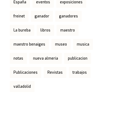
España
eventos
exposiciones
freinet
ganador
ganadores
La bureba
libros
maestro
maestro benaiges
museo
musica
notas
nueva almería
publicacion
Publicaciones
Revistas
trabajos
valladolid