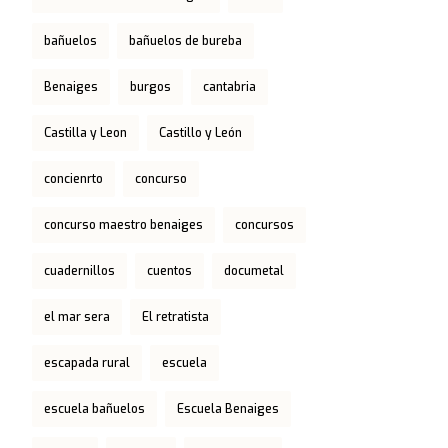
bañuelos
bañuelos de bureba
Benaiges
burgos
cantabria
Castilla y Leon
Castillo y León
concienrto
concurso
concurso maestro benaiges
concursos
cuadernillos
cuentos
documetal
el mar sera
El retratista
escapada rural
escuela
escuela bañuelos
Escuela Benaiges