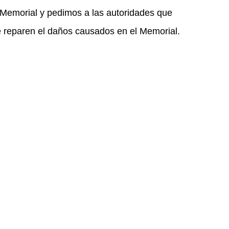
scuela Benaiges de Bañuelos de Bureba, asociación
tro de Bañuelos de Bureba, Antonio Benaiges,
ostrar nuestra más enérgica repulsa por los
 Memorial y pedimos a las autoridades que
e reparen el daños causados en el Memorial.